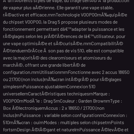
Ã diffÃ©rents styles de vape, du tirage serrÃ© Ã la production
de vapeur plus aÃ©rienne. Elle garantit une vape stable,
rÃ©active et efficace.rnrnTechnologie VOOPOOrnÃ‰quipÃ©e
du chipset VOOPOO, la Drag 5 propose plusieurs modes de
fonctionnement permettant dâ€™adapter la puissance et les
rÃ©glages selon les prÃ©fÃ©rences de lâ€™utilisateur, pour
une vape optimisÃ©e et sÃ©curisÃ©e.rnrnCompatibilitÃ©
Ã©tenduernGrÃ¢ce Ã son pas de vis 510, elle est compatible
avec la majoritÃ© des clearomiseurs et atomiseurs du
marchÃ©, offrant une grande libertÃ© de
configuration.rnrnUtilisationrnrnFonctionne avec 2 accus 18650
ou 21700 (non inclus)rnÃ‰cran intÃ©grÃ© pour rÃ©glages
simplesrnPuissance ajustablernConnexion 510
universellernCaractÃ©ristiques techniquesrnMarque :
VOOPOOrnModÃ¨le : Drag 5rnCouleur : Garden BrownrnType :
Box Ã©lectroniquernAccus : 2 x 18650 / 21700 (non
inclus)rnPuissance : variable selon configurationrnConnexion :
510rnÃ‰cran : ouirnModes : multiples selon chipsetrnPoints
fortsrnDesign Ã©lÃ©gant et naturelrnPuissance Ã©levÃ©e et