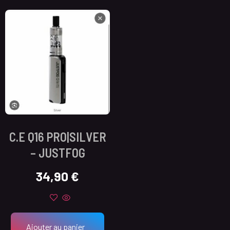
C.E Q16 PRO|SILVER
– JUSTFOG
34,90
€
Ajouter au panier