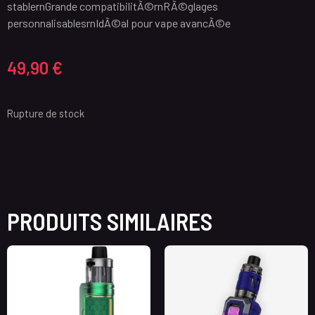
stablernGrande compatibilitÃ©rnRÃ©glages
personnalisablesrnIdÃ©al pour vape avancÃ©e
49,90
€
Rupture de stock
PRODUITS SIMILAIRES