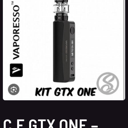
C.E GTX ONE –