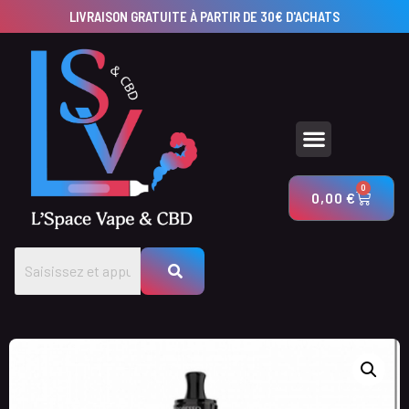
LIVRAISON GRATUITE À PARTIR DE 30€ D'ACHATS
UTILISEZ NOS CALCULATEURS POUR CRÉER VOS PRODUITS AVEC LSV & CBD
0
0,00
€