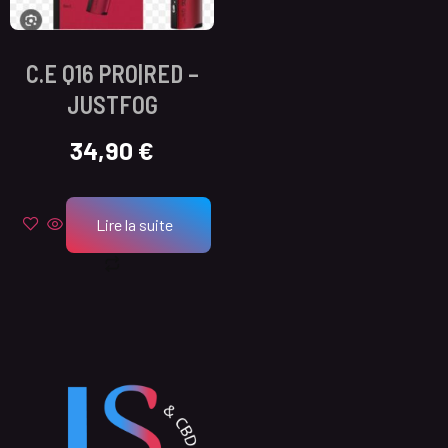
C.E Q16 PRO|RED –
JUSTFOG
34,90
€
Lire la suite