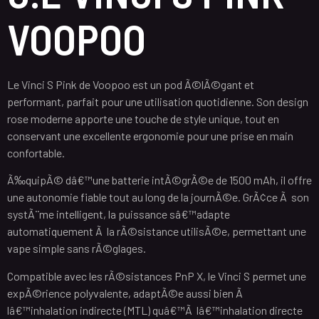
VOOPOO
Le Vinci S Pink de Voopoo est un pod Ã©lÃ©gant et
performant, parfait pour une utilisation quotidienne. Son design
rose moderne apporte une touche de style unique, tout en
conservant une excellente ergonomie pour une prise en main
confortable.
Ã‰quipÃ© dâ€™une batterie intÃ©grÃ©e de 1500 mAh, il offre
une autonomie fiable tout au long de la journÃ©e. GrÃ¢ce Ã son
systÃ¨me intelligent, la puissance sâ€™adapte
automatiquement Ã la rÃ©sistance utilisÃ©e, permettant une
vape simple sans rÃ©glages.
Compatible avec les rÃ©sistances PnP X, le Vinci S permet une
expÃ©rience polyvalente, adaptÃ©e aussi bien Ã
lâ€™inhalation indirecte (MTL) quâ€™Ã lâ€™inhalation directe