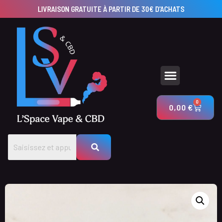
LIVRAISON GRATUITE À PARTIR DE 30€ D'ACHATS
UTILISEZ NOS CALCULATEURS POUR CRÉER VOS PRODUITS AVEC LSV & CBD
0
0,00
€