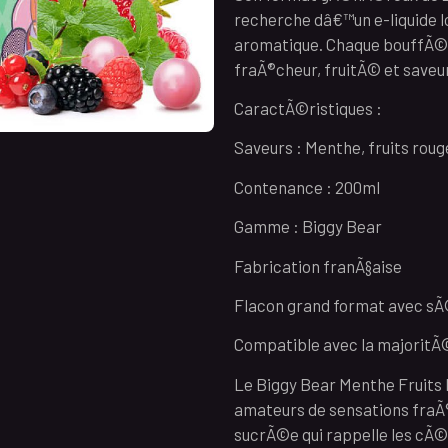
recherche dâ€™un e-liquide 
aromatique. Chaque bouffÃ©e
fraÃ®cheur, fruitÃ© et saveu
CaractÃ©ristiques :
Saveurs : Menthe, fruits rou
Contenance : 200ml
Gamme : Biggy Bear
Fabrication franÃ§aise
Flacon grand format avec s
Compatible avec la majoritÃ
Le Biggy Bear Menthe Fruits 
amateurs de sensations fraÃ
sucrÃ©e qui rappelle les cÃ