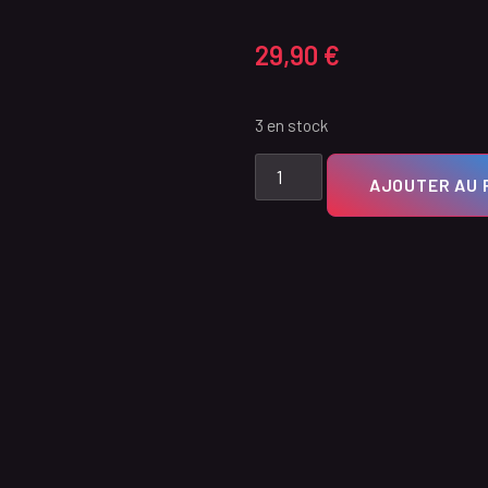
29,90
€
3 en stock
AJOUTER AU 