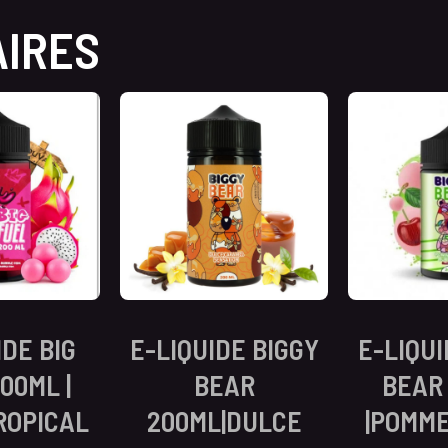
AIRES
IDE BIG
E-LIQUIDE BIGGY
E-LIQUI
00ML |
BEAR
BEAR
ROPICAL
200ML|DULCE
|POMME