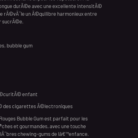
longue durÃ©e avec une excellente intensitÃ©
 rÃ©vÃ¨le un Ã©quilibre harmonieux entre
r sucrÃ©e.
ges, bubble gum
Ã©curitÃ© enfant
© des cigarettes Ã©lectroniques
Rouges Bubble Gum est parfait pour les
®ches et gourmandes, avec une touche
©lÃ¨bres chewing-gums de lâ€™enfance.