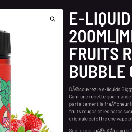
E-LIQUI
200ML|
FRUITS 
BUBBLE
DÃ©couvrez le e-liquide Big
Gum, une recette gourmande 
parfaitement la fraÃ®cheur i
fruits rouges et les notes s
originale qui offre une vape 
Son format gÃ©nÃ©reux de 20