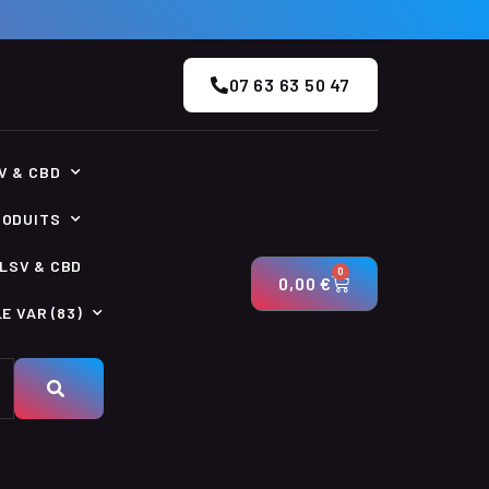
07 63 63 50 47
V & CBD
RODUITS
LSV & CBD
0
0,00
€
E VAR (83)