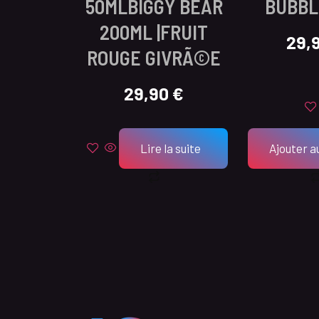
50MLBIGGY BEAR
BUBBL
200ML |FRUIT
29,
ROUGE GIVRÃ©E
29,90
€
Lire la suite
Ajouter a