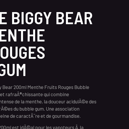
DE BIGGY BEAR
MENTHE
ROUGES
 GUM
gy Bear 200ml Menthe Fruits Rouges Bubble
et rafraÃ®chissante qui combine
ntense de la menthe, la douceur acidulÃ©e des
ucrÃ©es du bubble gum. Une association
pleine de caractÃ¨re et de gourmandise.
0ml est idÃ©al pour les vapoteurs Ã la