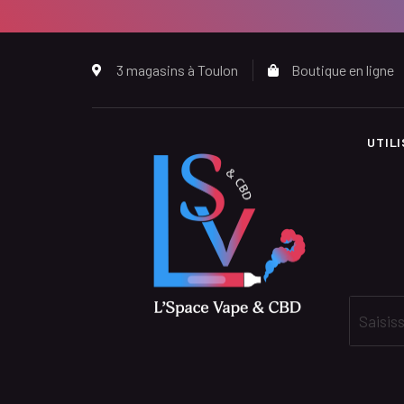
3 magasins à Toulon
Boutique en ligne
UTIL