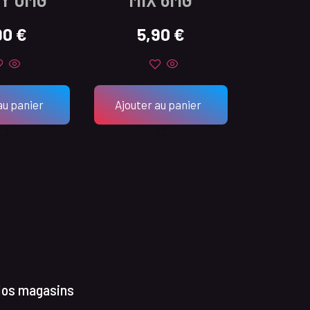
90
€
5,90
€
au panier
Ajouter au panier
os magasins