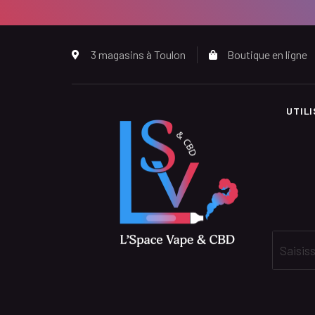
3 magasins à Toulon
Boutique en ligne
UTIL