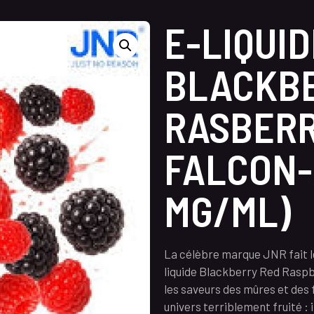
E-LIQUID
BLACKBE
RASBERR
FALCON-
MG/ML)
La célèbre marque JNR fait le
liquide Blackberry Red Raspb
les saveurs des mûres et des 
univers terriblement fruité : 