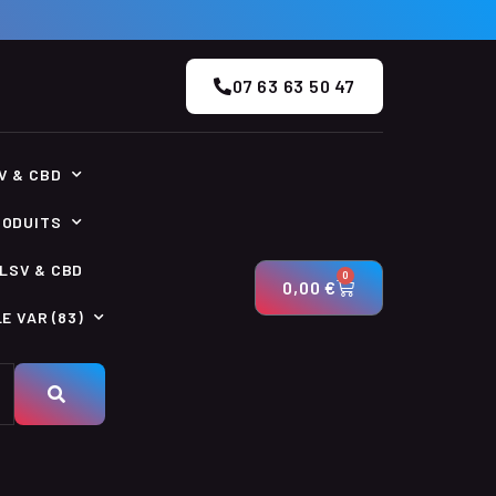
07 63 63 50 47
V & CBD
RODUITS
LSV & CBD
0
0,00
€
E VAR (83)