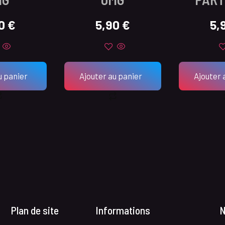
90
€
5,90
€
5,
u panier
Ajouter au panier
Ajouter 
Plan de site
Informations
N