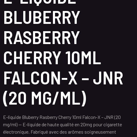
BLUBERRY
RASBERRY
CHERRY 10ML
FALCON-X – JNR
(20 MG/ML)
E-liquide Bluberry Rasberry Cherry 10ml Falcon-X – JNR (20
mg/ml) — E-liquide de haute qualité en 20mg pour cigarette
électronique. Fabriqué avec des arômes soigneusement