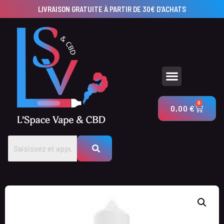
LIVRAISON GRATUITE À PARTIR DE 30€ D'ACHATS
UTILISEZ NOS CALCULATEURS POUR CRÉER VOS PRODUITS AVEC LSV & CBD
0
0,00
€