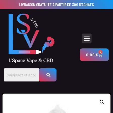
LIVRAISON GRATUITE À PARTIR DE 30€ D'ACHATS
UTILISEZ NOS CALCULATEURS POUR CRÉER VOS PRODUITS AVEC LSV & CBD
0
0,00
€