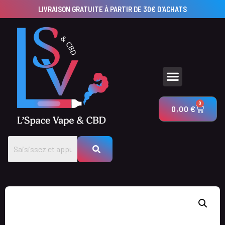
LIVRAISON GRATUITE À PARTIR DE 30€ D'ACHATS
UTILISEZ NOS CALCULATEURS POUR CRÉER VOS PRODUITS AVEC LSV & CBD
0
0,00
€