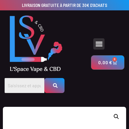
LIVRAISON GRATUITE À PARTIR DE 30€ D'ACHATS
UTILISEZ NOS CALCULATEURS POUR CRÉER VOS PRODUITS AVEC LSV & CBD
0
0,00
€