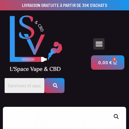
LIVRAISON GRATUITE À PARTIR DE 30€ D'ACHATS
UTILISEZ NOS CALCULATEURS POUR CRÉER VOS PRODUITS AVEC LSV & CBD
0
0,00
€