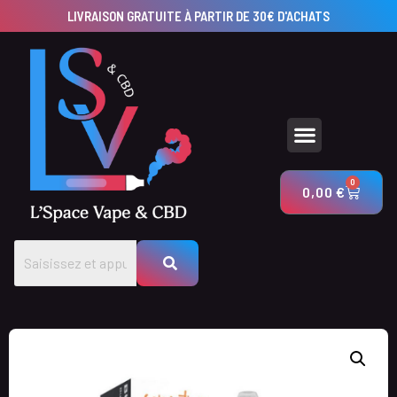
LIVRAISON GRATUITE À PARTIR DE 30€ D'ACHATS
UTILISEZ NOS CALCULATEURS POUR CRÉER VOS PRODUITS AVEC LSV & CBD
0
0,00
€