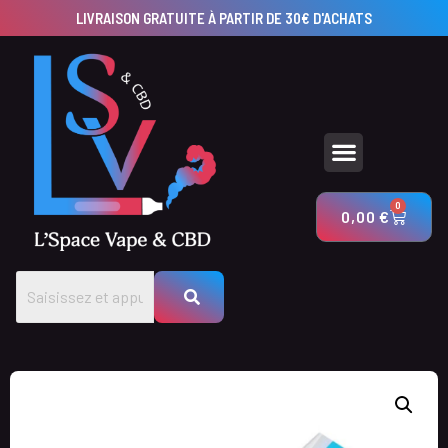
LIVRAISON GRATUITE À PARTIR DE 30€ D'ACHATS
UTILISEZ NOS CALCULATEURS POUR CRÉER VOS PRODUITS AVEC LSV & CBD
0
0,00
€