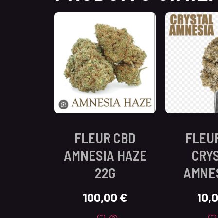
FLEUR CBD
FLEU
AMNESIA HAZE
CRY
22G
AMNES
100,00
€
10,