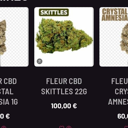
R CBD
FLEUR CBD
FLEU
STAL
SKITTLES 22G
CRY
IA 1G
AMNES
100,00
€
00
€
60