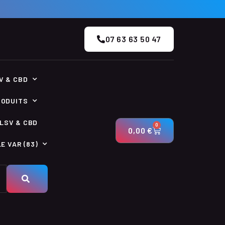
07 63 63 50 47
V & CBD
RODUITS
LSV & CBD
0
0,00
€
E VAR (83)