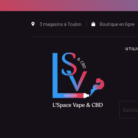
3 magasins à Toulon
Boutique en ligne
UTIL