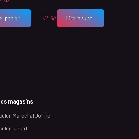
au panier
Lire la suite
os magasins
oulon Maréchal Joffre
oulon le Port