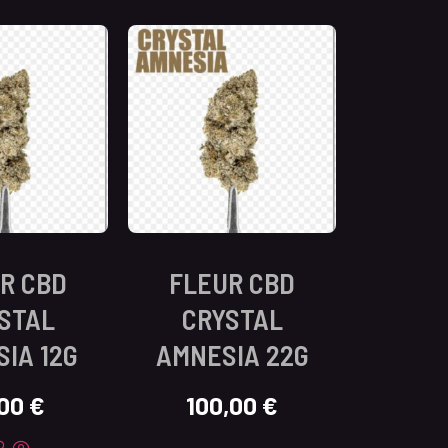
R CBD
FLEUR CBD
STAL
CRYSTAL
IA 12G
AMNESIA 22G
,00
€
100,00
€