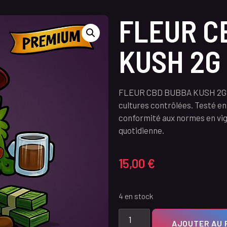
FLEUR C
KUSH 2G
FLEUR CBD BUBBA KUSH 2G — P
cultures contrôlées. Testé en
conformité aux normes en vigu
quotidienne.
15,00
€
4 en stock
AJOUTER AU 