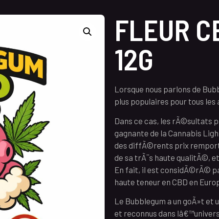
FLEUR C
12G
Lorsque nous parlons de Bubbl
plus populaires pour tous le
Dans ce cas, les rÃ©sultats p
gagnante de la Cannabis Light
des diffÃ©rents prix rempor
de sa trÃ¨s haute qualitÃ©, et
En fait, il est considÃ©rÃ© 
haute teneur en CBD en Euro
Le Bubblegum a un goÃ»t et u
et reconnus dans lâ€™univers