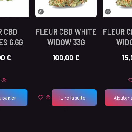
R CBD
FLEUR CBD WHITE
FLEUR C
ES 6.6G
WIDOW 33G
WID
00
€
100,00
€
15
u panier
Lire la suite
Ajouter 