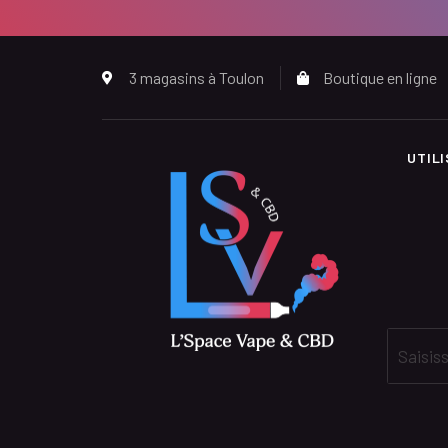
3 magasins à Toulon
Boutique en ligne
UTIL