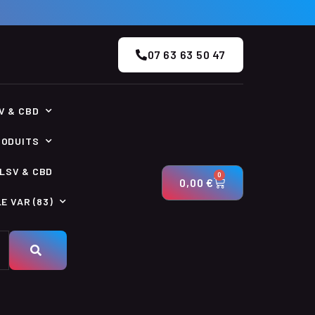
07 63 63 50 47
V & CBD
RODUITS
LSV & CBD
0
0,00
€
E VAR (83)