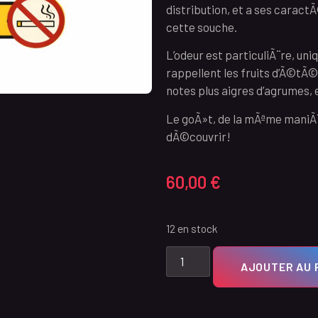
distribution, et a ses caract
cette souche.
L’odeur est particuliÃ¨re, un
rappellent les fruits d’Ã©tÃ©
notes plus aigres d’agrumes, 
Le goÃ»t, de la mÃªme maniÃ¨
dÃ©couvrir!
60,00
€
12 en stock
AJOUTER AU 