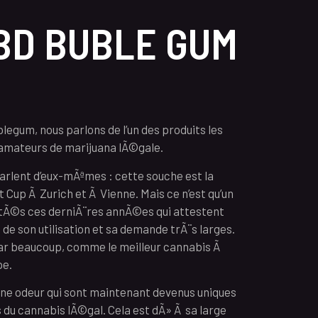
BD BUBLE GUM
egum, nous parlons de l’un des produits les
s amateurs de marijuana lÃ©gale.
arlent d’eux-mÃªmes : cette souche est la
 Cup Ã Zurich et Ã Vienne. Mais ce n’est qu’un
tÃ©s ces derniÃ¨res annÃ©es qui attestent
 de son utilisation et sa demande trÃ¨s larges.
par beaucoup, comme le meilleur cannabis Ã
pe.
ne odeur qui sont maintenant devenus uniques
 du cannabis lÃ©gal. Cela est dÃ» Ã sa large