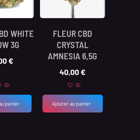
BD WHITE
FLEUR CBD
OW 3G
CRYSTAL
AMNESIA 6,5G
,00
€
40,00
€
au panier
Ajouter au panier