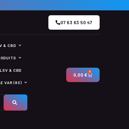
07 63 63 50 47
V & CBD
RODUITS
LSV & CBD
0
0,00
€
E VAR (83)