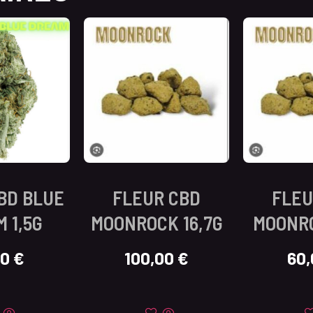
BD BLUE
FLEUR CBD
FLEU
 1,5G
MOONROCK 16,7G
MOONRO
00
€
100,00
€
60