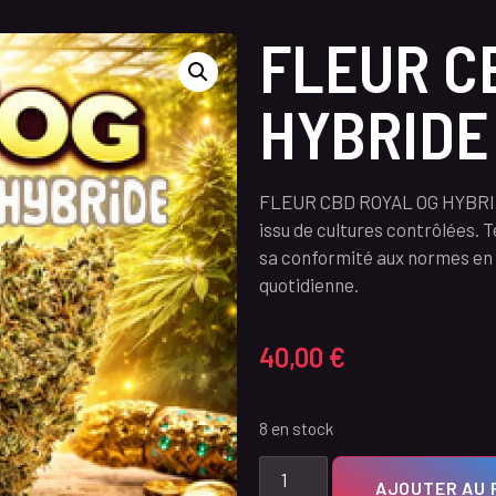
FLEUR C
HYBRIDE
FLEUR CBD ROYAL OG HYBRIDE
issu de cultures contrôlées. 
sa conformité aux normes en v
quotidienne.
40,00
€
8 en stock
AJOUTER AU 