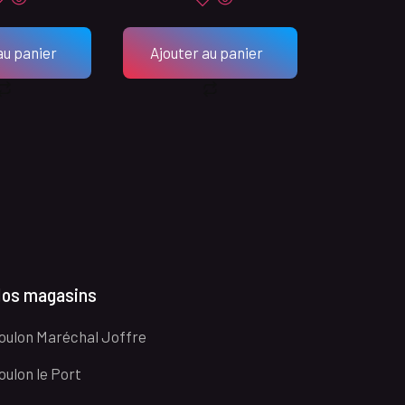
au panier
Ajouter au panier
os magasins
oulon Maréchal Joffre
oulon le Port