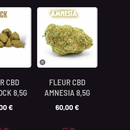
R CBD
FLEUR CBD
CK 8,5G
AMNESIA 8,5G
,00
€
60,00
€