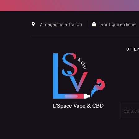
3 magasins à Toulon
Boutique en ligne
UTIL