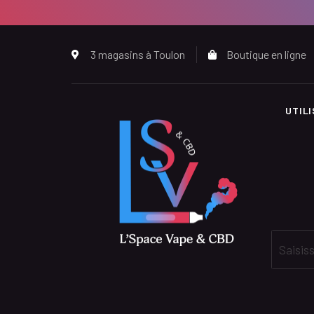
3 magasins à Toulon
Boutique en ligne
UTIL