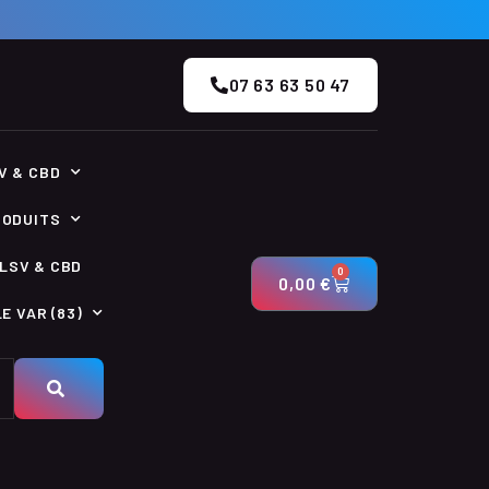
07 63 63 50 47
V & CBD
RODUITS
LSV & CBD
0
0,00
€
E VAR (83)