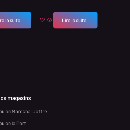
re la suite
Lire la suite
os magasins
oulon Maréchal Joffre
oulon le Port