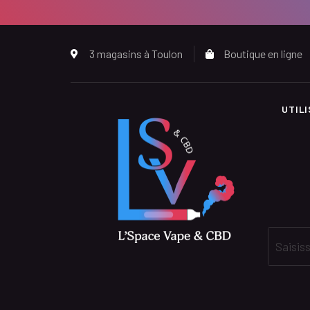
3 magasins à Toulon
Boutique en ligne
UTIL