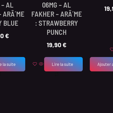
 – AL
06MG – AL
19
– ARÃ´ME
FAKHER – ARÃ´ME
Y BLUE
: STRAWBERRY
PUNCH
90
€
19,90
€
e la suite
Lire la suite
Ajouter 