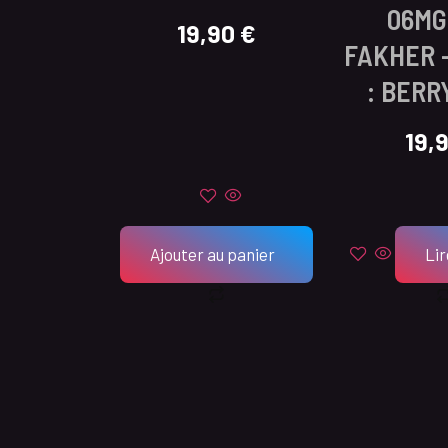
06MG
19,90
€
FAKHER 
: BERR
19,
Ajouter au panier
Lir