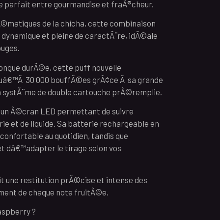
e parfait entre gourmandise et fraÃ®cheur.
©matiques de la chicha, cette combinaison
 dynamique et pleine de caractÃ¨re, idÃ©ale
ouges.
longue durÃ©e, cette puff nouvelle
uâ€™Ã 30 000 bouffÃ©es grÃ¢ce Ã sa grande
on systÃ¨me de double cartouche prÃ©remplie.
 un Ã©cran LED permettant de suivre
rie et de liquide. Sa batterie rechargeable en
onfortable au quotidien, tandis que
t dâ€™adapter le tirage selon vos
 une restitution prÃ©cise et intense des
ement de chaque note fruitÃ©e.
aspberry ?