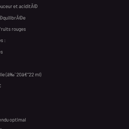
ouceur et aciditÃ©
Ã©quilibrÃ©e
fruits rouges
s :
es
ie (â‰ˆ 20â€“22 ml)
C
endu optimal