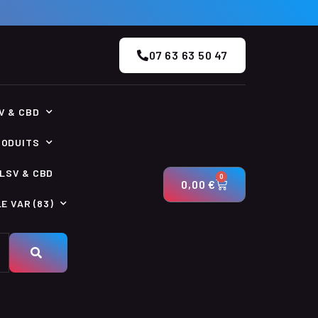
07 63 63 50 47
V & CBD
RODUITS
LSV & CBD
0
0,00
€
E VAR (83)