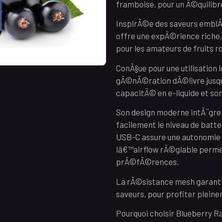
framboise, pour un Ã©quilibr
InspirÃ©e des saveurs emblÃ
offre une expÃ©rience riche,
pour les amateurs de fruits r
ConÃ§ue pour une utilisation 
gÃ©nÃ©ration dÃ©livre jusq
capacitÃ© en e-liquide et s
Son design moderne intÃ¨gre
facilement le niveau de batte
USB-C assure une autonomie c
lâ€™airflow rÃ©glable perme
prÃ©fÃ©rences.
La rÃ©sistance mesh garantit
saveurs, pour profiter plein
Pourquoi choisir Blueberry R