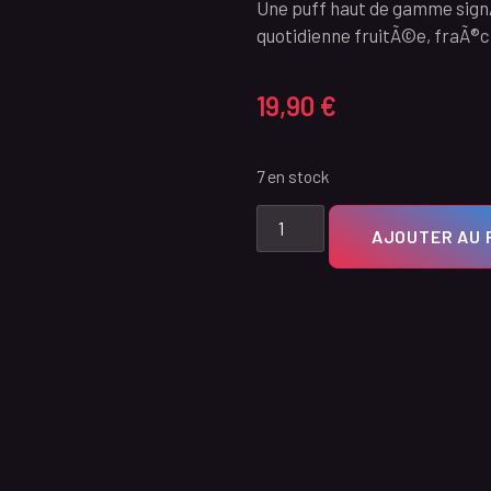
Une puff haut de gamme sign
quotidienne fruitÃ©e, fraÃ®c
19,90
€
7 en stock
AJOUTER AU 