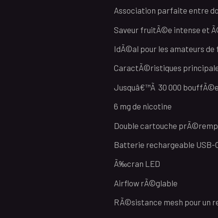
Association parfaite entre d
Saveur fruitÃ©e intense et 
IdÃ©al pour les amateurs de 
CaractÃ©ristiques principale
Jusquâ€™Ã 30 000 bouffÃ©
6 mg de nicotine
Double cartouche prÃ©rempl
Batterie rechargeable USB-
Ã‰cran LED
Airflow rÃ©glable
RÃ©sistance mesh pour un r