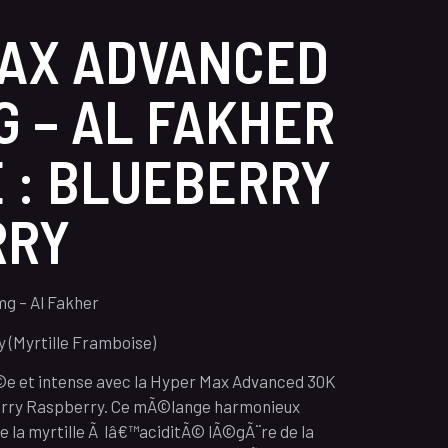
AX ADVANCED
G – AL FAKHER
E : BLUEBERRY
RRY
g – Al Fakher
 (Myrtille Framboise)
e et intense avec la Hyper Max Advanced 30K
erry Raspberry. Ce mÃ©lange harmonieux
e la myrtille Ã lâ€™aciditÃ© lÃ©gÃ¨re de la