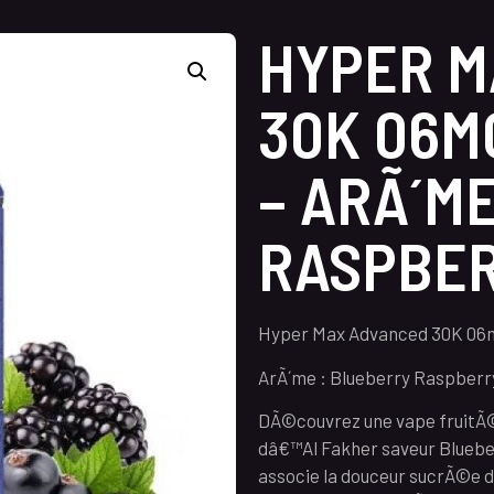
HYPER M
30K 06M
– ARÃ´M
RASPBE
Hyper Max Advanced 30K 06m
ArÃ´me : Blueberry Raspberry
DÃ©couvrez une vape fruitÃ©
dâ€™Al Fakher saveur Blueb
associe la douceur sucrÃ©e d