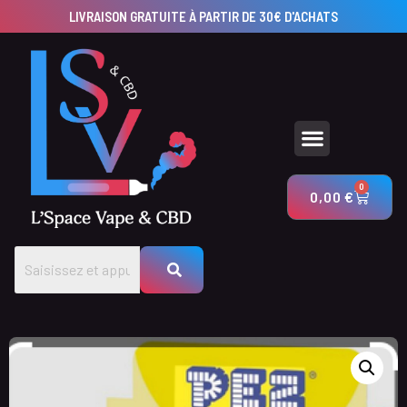
LIVRAISON GRATUITE À PARTIR DE 30€ D'ACHATS
UTILISEZ NOS CALCULATEURS POUR CRÉER VOS PRODUITS AVEC LSV & CBD
0
0,00
€