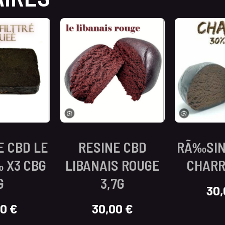
 CBD LE
RESINE CBD
RÃ‰SIN
 X3 CBG
LIBANAIS ROUGE
CHARR
G
3,7G
30
00
€
30,00
€