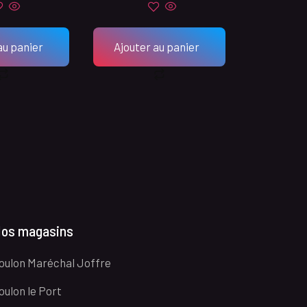
au panier
Ajouter au panier
os magasins
oulon Maréchal Joffre
oulon le Port