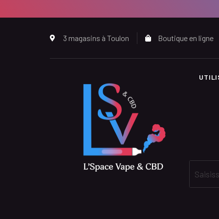
3 magasins à Toulon
Boutique en ligne
UTIL