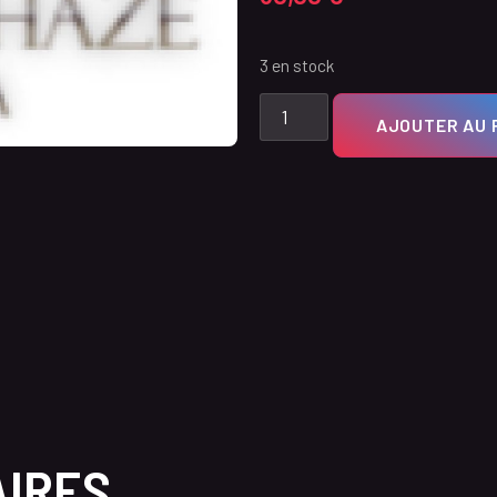
3 en stock
AJOUTER AU 
AIRES