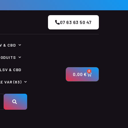
07 63 63 50 47
V & CBD
RODUITS
LSV & CBD
0
0,00
€
E VAR (83)