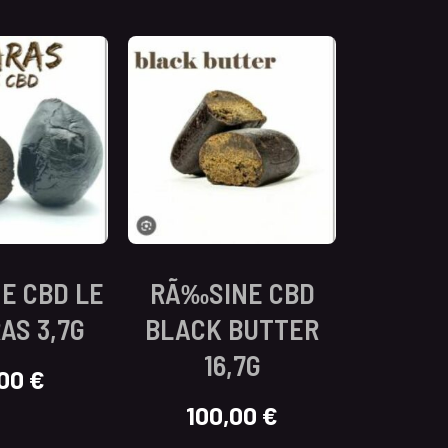
E CBD LE
RÃ‰SINE CBD
AS 3,7G
BLACK BUTTER
16,7G
,00
€
100,00
€