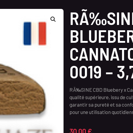
RÃ‰SIN
BLUEBER
CANNATO
0019 – 3,
RÃ‰SINE CBD Bluebery x Cann
qualité supérieure, issu de c
garantir sa pureté et sa conf
pour une utilisation quotidien
30,00
€