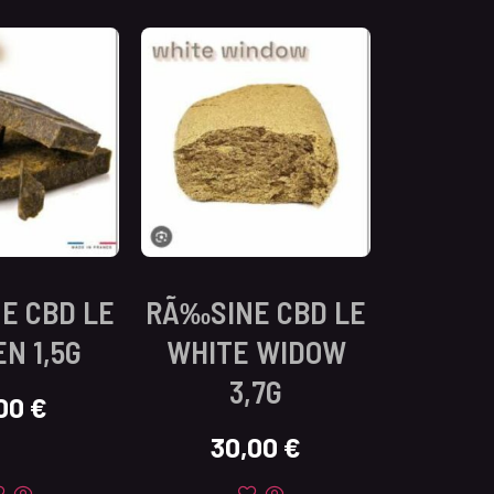
E CBD LE
RÃ‰SINE CBD LE
N 1,5G
WHITE WIDOW
3,7G
,00
€
30,00
€