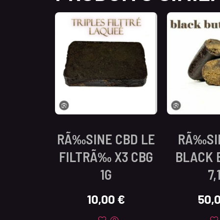
RÃ‰SINE CBD LE
RÃ‰SI
FILTRÃ‰ X3 CBG
BLACK 
1G
7,
10,00
€
50,