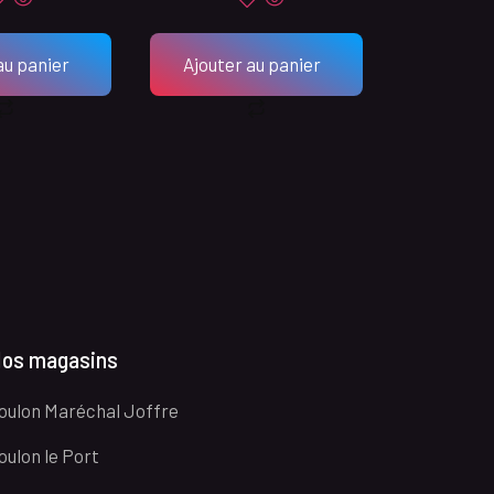
au panier
Ajouter au panier
os magasins
oulon Maréchal Joffre
oulon le Port