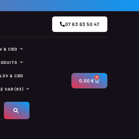
07 63 63 50 47
V & CBD
RODUITS
LSV & CBD
0
0,00
€
E VAR (83)