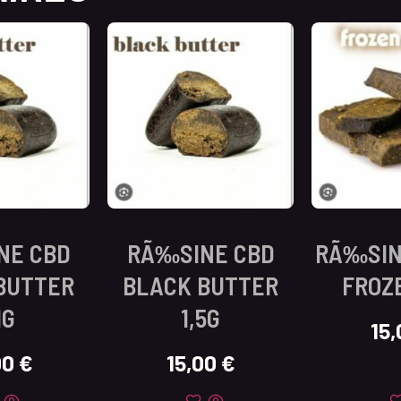
NE CBD
RÃ‰SINE CBD
RÃ‰SIN
BUTTER
BLACK BUTTER
FROZE
1G
1,5G
15
00
€
15,00
€