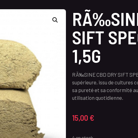
RÃ‰SINE
SIFT SP
1,5G
RÃ‰SINE CBD DRY SIFT SPECI
supérieure, issu de cultures 
sa pureté et sa conformité au
utilisation quotidienne.
15,00
€
4 en stock