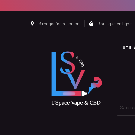
3 magasins à Toulon
Boutique en ligne
UTIL