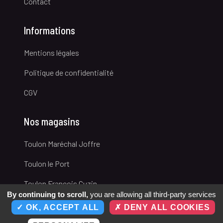
Contact
Informations
Mentions légales
Politique de confidentialité
CGV
Nos magasins
Toulon Maréchal Joffre
Toulon le Port
Toulon François Cuzin
By continuing to scroll,
you are allowing all third-party services
OK, ACCEPT ALL
DENY ALL COOKIES
© 2026 L'Space Vape & CBD