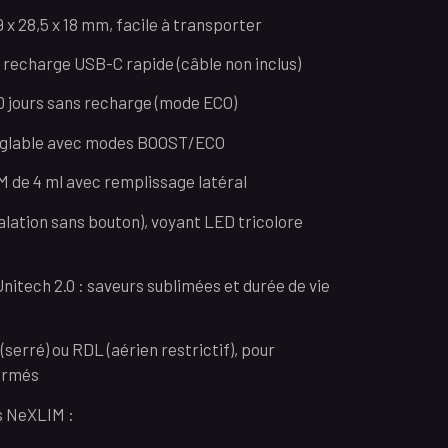
 x 28,5 x 18 mm, facile à transporter
 recharge USB-C rapide (câble non inclus)
0 jours sans recharge (mode ECO)
églable avec modes BOOST/ECO
 de 4 ml avec remplissage latéral
alation sans bouton), voyant LED tricolore
itech 2.0 : saveurs sublimées et durée de vie
(serré) ou RDL (aérien restrictif), pour
irmés
s NeXLIM :