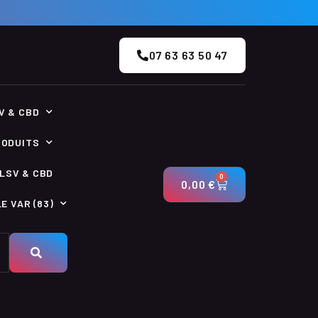
07 63 63 50 47
V & CBD
RODUITS
LSV & CBD
0
0,00
€
E VAR (83)