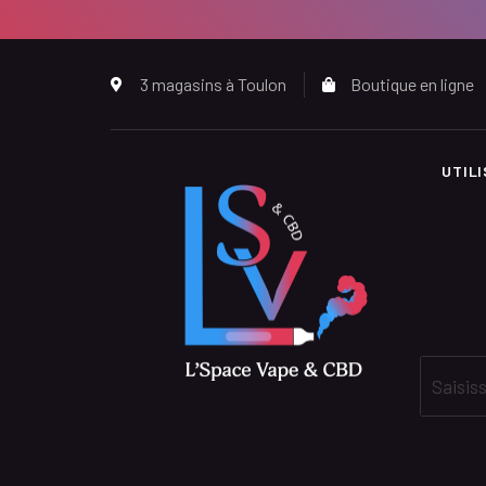
3 magasins à Toulon
Boutique en ligne
UTIL