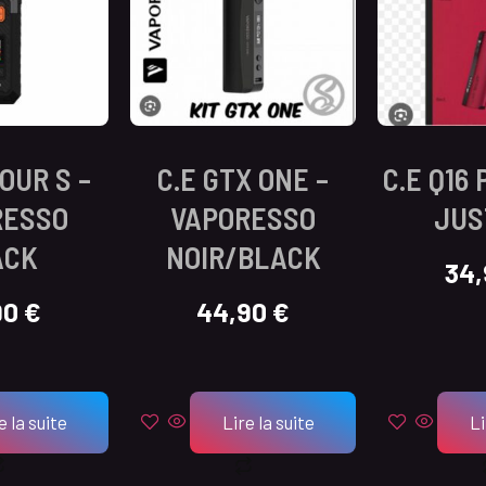
OUR S –
C.E GTX ONE –
C.E Q16 
RESSO
VAPORESSO
JUS
ACK
NOIR/BLACK
34
90
€
44,90
€
e la suite
Lire la suite
Li