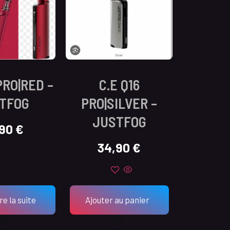
PRO|RED –
C.E Q16
TFOG
PRO|SILVER –
JUSTFOG
,90
€
34,90
€
re la suite
Ajouter au panier