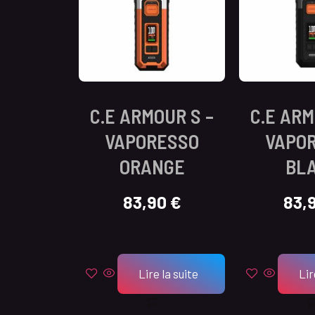
C.E ARMOUR S –
C.E ARM
VAPORESSO
VAPO
ORANGE
BL
83,90
€
83,
Lire la suite
Lir